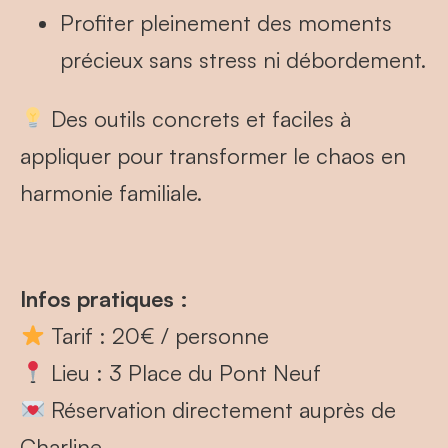
Profiter pleinement des moments
précieux sans stress ni débordement.
santé
salon de thé
Des outils concrets et faciles à
appliquer pour transformer le chaos en
sport
harmonie familiale.
évènements
Infos pratiques :
Tarif : 20€ / personne
Lieu : 3 Place du Pont Neuf
Réservation directement auprès de
Charline