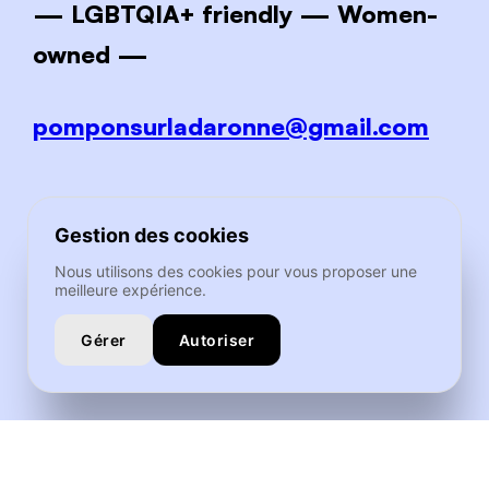
— LGBTQIA+ friendly — Women-
owned —
pomponsurladaronne@gmail.com
Gestion des cookies
Nous utilisons des cookies pour vous proposer une
meilleure expérience.
@
pompon.surladaronne
Gérer
Autoriser
3 place du pont neuf,
31000 Toulouse